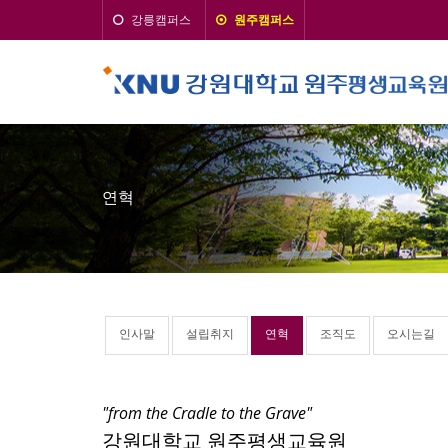
강릉캠퍼스
원주캠퍼스
연혁
인사말
설립취지
연혁
조직도
오시는길
"from the Cradle to the Grave"
강원대학교 원주평생교육원